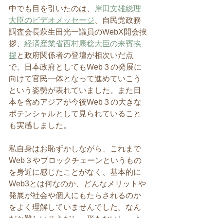
中でも目を引いたのは、
岸田文雄総理
大臣のビデオメッセージ
、自民党政務
調査会長萩生田光一議員のWebX開会挨
拶、
経済産業省西村康稔大臣の来賓挨
拶
と政府関係者の登壇が相次いだ点
で、日本政府としてもWeb３の発展に
向けて官民一体となって進めていこう
という姿勢が表れていました。また日
本を含めアジアが今後Web３の大きな
ポテンシャルとして見られていること
も実感しました。
私自身はお恥ずかしながら、これまで
Web３やブロックチェーンというもの
を身近に感じたことがなく、基本的に
Web3とは何なのか、どんなメリットや
発展が社会や個人にもたらされるのか
をよく理解していませんでした。なん