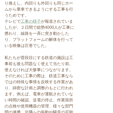
り換えし、内回りも外回りも同じホー
ムから乗車できるようにする工事を行
うためです。
テレビで
工事の様子
が報道されていま
したが、２日間で総勢4000人が工事に
携わり、線路を一斉に突き動かした
り、プラットフォームの解体を行って
いる映像は圧巻でした。
私たちが普段目にする鉄道の施設は工
事前も後も問題なく使えて当たり前。
使えなければ大惨事につながります。
そのために工事の際は、鉄道工事なら
ではの特殊な事情を反映する作業があ
り、綿密な計画と調整のもとに行われ
ます。例えば、電車が運航されていな
い時間の確認、送電の停止、作業箇所
の点検や使用機器の管理、様々な部門
間の連携、近隣への振動や騒音の可能