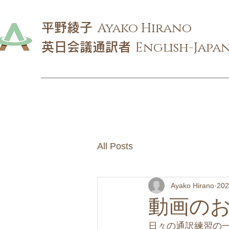
Ayako Hirano
​平野綾子
English-Japa
​英日会議通訳者
All Posts
Ayako Hirano
20
動画の
日々の通訳練習の